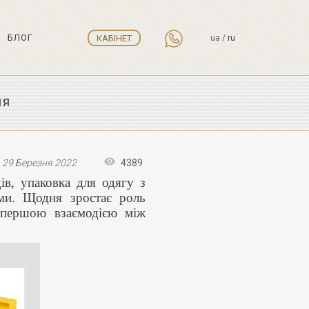
БЛОГ
КАБІНЕТ
ua
/
ru
НЯ
29 Березня 2022
4389
ів, упаковка для одягу з
ами. Щодня зростає роль
є першою взаємодією між