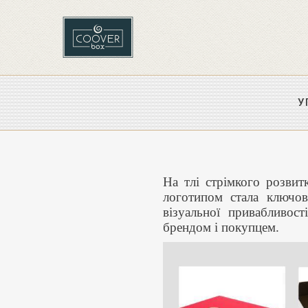
У
На тлі стрімкого розвит
логотипом стала ключов
візуальної привабливос
брендом і покупцем.