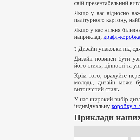
свій презентабельний виг
Якщо у вас відносно важк
палiтурного картону, на
Якщо у вас нижня білизна
наприклад,
крафт-коробк
Дизайн упаковки під од
3.
Дизайн повинен бути узг
його стиль, цінності та ун
Крім того, врахуйте пер
молодь, дизайн може бу
витончений стиль.
У нас широкий вибір диза
індивідуальну
коробку з 
Приклади наших