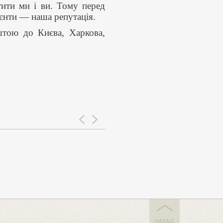
тити ми і ви. Тому перед
ієнти — наша репутація.
штою до Києва, Харкова,
НАЗАД