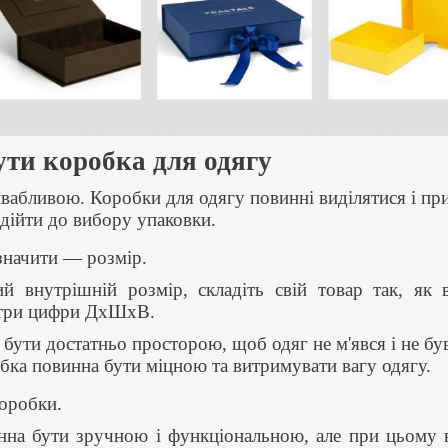
ти коробка для одягу
ивабливою. Коробки для одягу повинні виділятися і при
дійти до вибору упаковки.
значити — розмір.
й внутрішній розмір, складіть свій товар так, як 
е три цифри ДxШxВ.
 бути достатньо просторою, щоб одяг не м'явся і не б
обка повинна бути міцною та витримувати вагу одягу.
оробки.
нна бути зручною і функціональною, але при цьому 