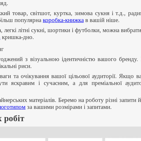
ляд.
ий товар, світшот, куртка, зимова сукня і т.д., ра
йбільш популярна
коробка-книжка
в вашій ніше.
, легкі літні сукні, шортики і футболки, можна вибрат
а
кришка-дно.
яг
оджений з візуальною ідентичністю вашого бренду.
ікальні риси.
еваги та очікування вашої цільової аудиторії. Якщо 
ти яскравим і сучасним, а для преміальної аудитор
йнерських матеріалів. Беремо на роботу різні запити й
логотипом
за вашими розмірами і запитами.
 робіт