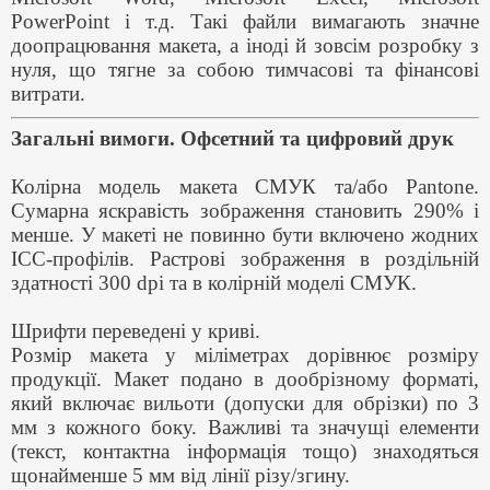
PowerPoint і т.д. Такі файли вимагають значне
доопрацювання макета, а іноді й зовсім розробку з
нуля, що тягне за собою тимчасові та фінансові
витрати.
Загальні вимоги. Офсетний та цифровий друк
Колірна модель макета СМУК та/або Pantone.
Сумарна яскравість зображення становить 290% і
менше. У макеті не повинно бути включено жодних
ІСС-профілів. Растрові зображення в роздільній
здатності 300 dpi та в колірній моделі СМУК.
Шрифти переведені у криві.
Розмір макета у міліметрах дорівнює розміру
продукції. Макет подано в дообрізному форматі,
який включає вильоти (допуски для обрізки) по 3
мм з кожного боку. Важливі та значущі елементи
(текст, контактна інформація тощо) знаходяться
щонайменше 5 мм від лінії різу/згину.