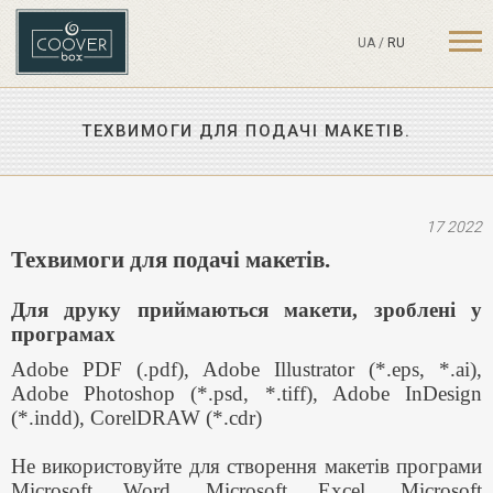
UA
/
RU
ТЕХВИМОГИ ДЛЯ ПОДАЧІ МАКЕТІВ.
17 2022
Техвимоги для подачі макетів.
Для друку приймаються макети, зроблені у
програмах
Adobe PDF (.pdf), Adobe Illustrator (*.eps, *.ai),
Adobe Photoshop (*.psd, *.tiff), Adobe InDesign
(*.indd), CorelDRAW (*.cdr)
Не використовуйте для створення макетів програми
Microsoft Word, Microsoft Excel, Microsoft