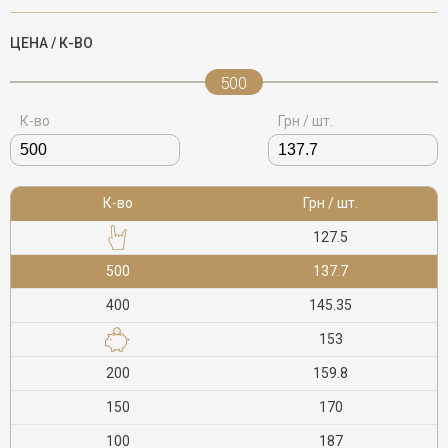
ЦЕНА / К-ВО
500
К-во
Грн / шт.
К-во
Грн / шт.
127.5
500
137.7
400
145.35
153
200
159.8
150
170
100
187