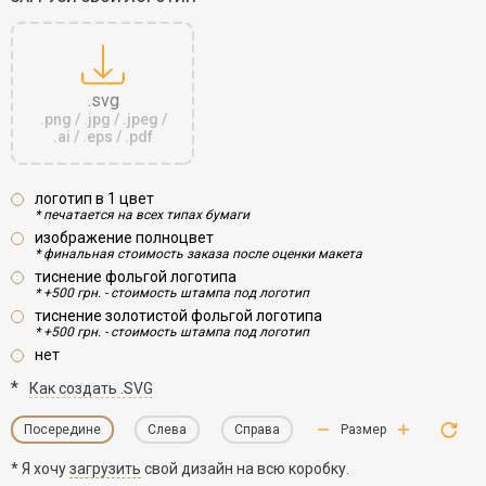
.svg
.png / .jpg / .jpeg /
.ai / .eps / .pdf
логотип в 1 цвет
* печатается на всех типах бумаги
изображение полноцвет
* финальная стоимость заказа после оценки макета
тиснение фольгой логотипа
* +500 грн. - стоимость штампа под логотип
тиснение золотистой фольгой логотипа
* +500 грн. - стоимость штампа под логотип
нет
*
Как создать .SVG
Посередине
Слева
Справа
Размер
* Я хочу
загрузить
свой дизайн на всю коробку.