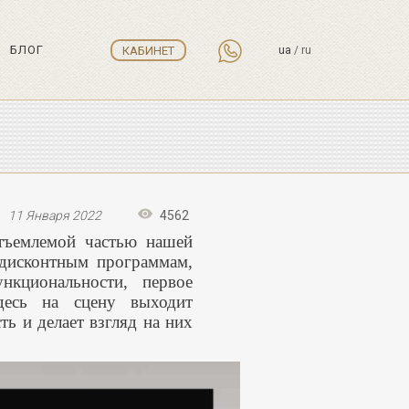
БЛОГ
КАБИНЕТ
ua
/
ru
11 Января 2022
4562
отъемлемой частью нашей
 дисконтным программам,
кциональности, первое
десь на сцену выходит
ть и делает взгляд на них