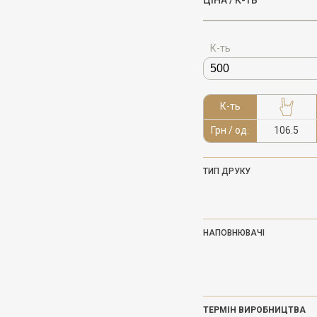
ЦІНА / К-ТЬ
К-ть
К-ть
Грн / од.
106.5
ТИП ДРУКУ
НАПОВНЮВАЧІ
ТЕРМІН ВИРОБНИЦТВА