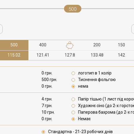
500
500
400
200
150
115.02
121.41
127.8
133.48
142
0 грн.
логотип в 1 колір
500 грн.
Тиснення фольгою
0 грн.
нема
4 грн.
Папір тішью (1 лист під коро
7 грн.
Художнє сіно (до 2-х горсто
10 грн.
Паперова бахрома (до 2-х г
0 грн.
Немає
Стандартна - 21-23 робочих днів