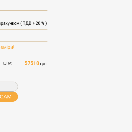
рахунком ( ПДВ + 20 % )
зміри!
57510
ЦІНА:
грн.