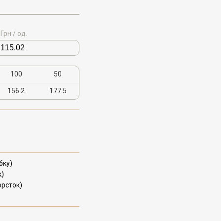
Грн / од.
100
50
156.2
177.5
бку)
к)
орсток)