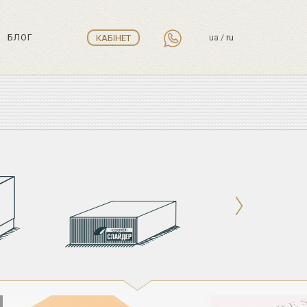
БЛОГ
КАБІНЕТ
ua
/
ru