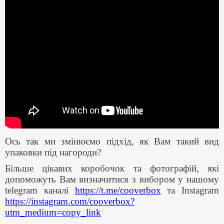
Ось так ми змінюємо підхід, як Вам такий вид
упаковки під нагороди?
Більше цікавих коробочок та фотографій, які
допоможуть Вам визначитися з вибором у нашому
telegram каналі
https://t.me/cooverbox
та Instagram
https://instagram.com/cooverbox?
utm_medium=copy_link