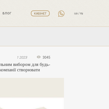
БЛОГ
КАБІНЕТ
ua
/
ru
1 2023
3045
альним вибором для будь-
компанії створювати