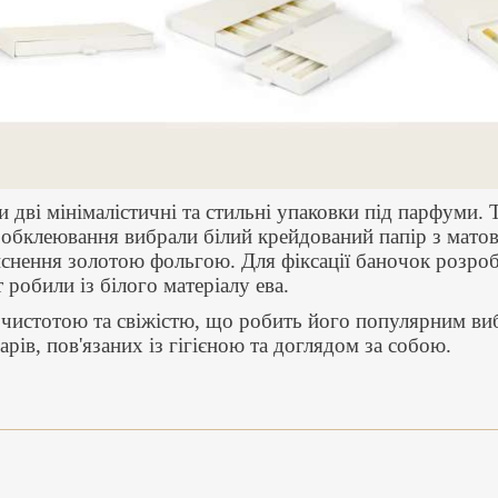
 дві мінімалістичні та стильні упаковки під парфуми. 
 обклеювання вибрали білий крейдований папір з матов
снення золотою фольгою. Для фіксації баночок розроб
робили із білого матеріалу ева.
з чистотою та свіжістю, що робить його популярним ви
рів, пов'язаних із гігієною та доглядом за собою.