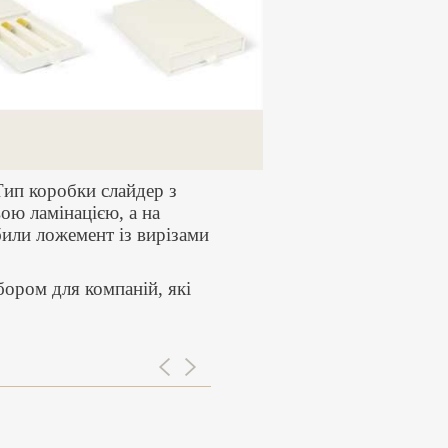
Тип коробки слайдер з
ою ламінацією, а на
или ложемент із вирізами
бором для компаній, які