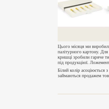
Цього місяця ми виробили
палітурного картону. Для
кришці зробили гаряче ти
під продукціюї. Ложемент 
Білий колір асоціюється 
займаються продажем това