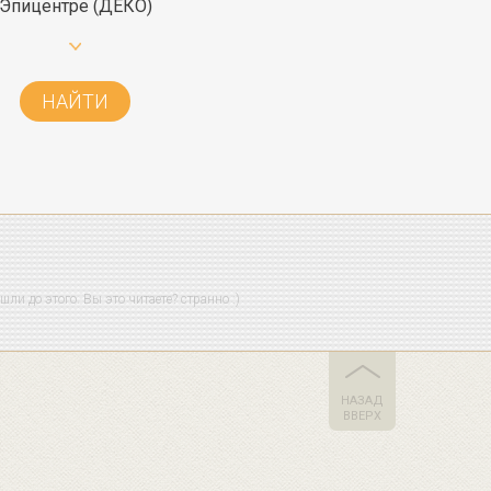
Эпицентре (ДЕКО)
НАЙТИ
ли до этого. Вы это читаете? странно :)
НАЗАД
ВВЕРХ