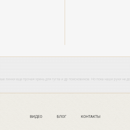
ые линки еще прочая хрень для гугла и др поисковиков. Но пока наши руки не дош
ВИДЕО
БЛОГ
КОНТАКТЫ