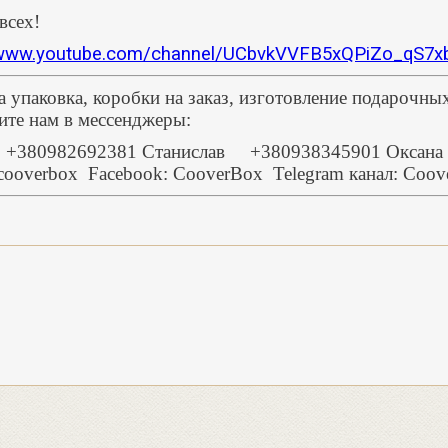
всех!
/www.youtube.com/channel/UCbvkVVFB5xQPiZo_qS7xb
а упаковка, коробки на заказ, изготовление подарочны
шите нам в мессенджеры:
+380982692381 Станислав +380938345901 Оксана
@cooverbox
Facebook: CooverBox
Telegram канал: Coov